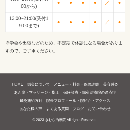
●
●
●
●
／
●
00から)
13:00~21:00(受付1
●
●
●
●
／
●
9:00まで)
※学会や出張などのため、不定期で休診になる場合がありま
すので、ご了承ください。
HOME
鍼灸について
メニュー・料金・保険診療
美容鍼灸
あん摩・マッサージ・指圧
保険診療・鍼灸治療院の適応症
鍼灸施術方針
院長プロフィール・院紹介・アクセス
あなた様の声
よくある質問
ブログ
お問い合わせ
©
2023 きむら治療院 All rights Reserved.