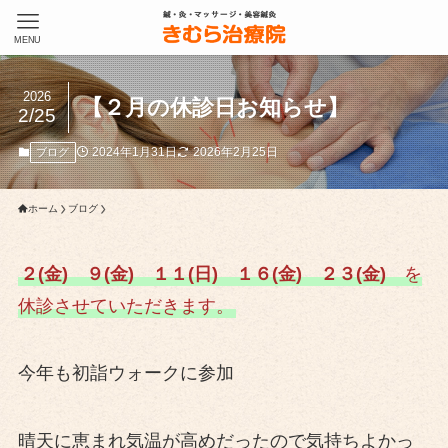
MENU
2026
【２月の休診日お知らせ】
2/25
2024年1月31日
2026年2月25日
ブログ
ホーム
ブログ
２(金)
９(金) １１(日)
１６(金)
２３(金)
を
休診させていただきます。
今年も初詣ウォークに参加
晴天に恵まれ気温が高めだったので気持ちよかっ