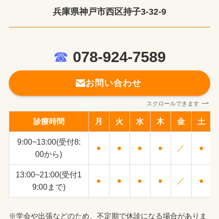
兵庫県神戸市西区持子3-32-9
☎
078-924-7589
お問い合わせ
スクロールできます
診療時間
月
火
水
木
金
土
9:00~13:00(受付8:
●
●
●
●
／
●
00から)
13:00~21:00(受付1
●
●
●
●
／
●
9:00まで)
※学会や出張などのため、不定期で休診になる場合がありま